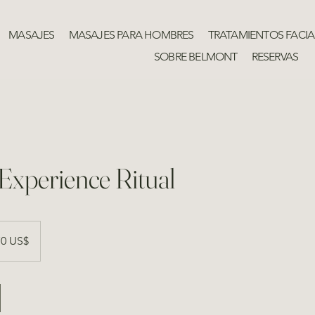
MASAJES
MASAJES PARA HOMBRES
TRATAMIENTOS FACIA
SOBRE BELMONT
RESERVAS
Experience Ritual
s
70 US$
ounidenses