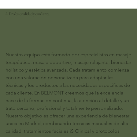
4. Profesionalidad y confianza
Nuestro equipo está formado por especialistas en masaje
terapéutico, masaje deportivo, masaje relajante, bienestar
holístico y estética avanzada. Cada tratamiento comienza
con una valoración personalizada para adaptar las
técnicas y los productos a las necesidades específicas de
cada cliente. En BELMONT creemos que la excelencia
nace de la formación continua, la atención al detalle y un
trato cercano, profesional y totalmente personalizado.
Nuestro objetivo es ofrecer una experiencia de bienestar
única en Madrid, combinando técnicas manuales de alta
calidad, tratamientos faciales iS Clinical y protocolos